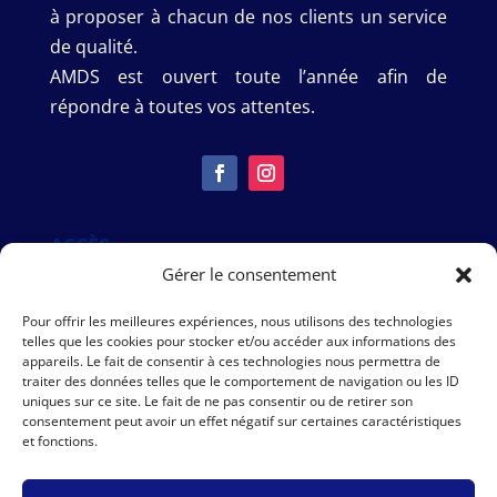
à proposer à chacun de nos clients un service
de qualité.
AMDS est ouvert toute l’année afin de
répondre à toutes vos attentes.
ACCÈS
Gérer le consentement
Pour offrir les meilleures expériences, nous utilisons des technologies
telles que les cookies pour stocker et/ou accéder aux informations des
appareils. Le fait de consentir à ces technologies nous permettra de
traiter des données telles que le comportement de navigation ou les ID
uniques sur ce site. Le fait de ne pas consentir ou de retirer son
consentement peut avoir un effet négatif sur certaines caractéristiques
et fonctions.