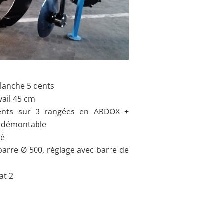
lanche 5 dents
vail 45 cm
ents sur 3 rangées en ARDOX +
s démontable
té
barre Ø 500, réglage avec barre de
at 2